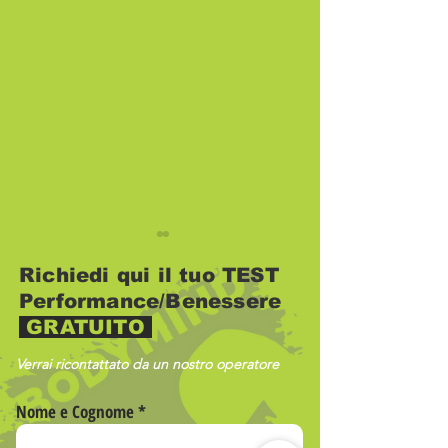
Richiedi qui il tuo TEST
Performance/Benessere
GRATUITO
Verrai ricontattato da un nostro operatore
L’estate che non
Il dolore non 
Nome e Cognome
finisce mai…
obiettivo.
continua da