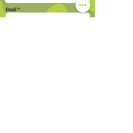
BodyMind.
Email
Telefono
INVIA
Società Sportiva Dilettantistica a responsabilità limitata
Via Romana 205
loc. Gossi 55015 Montecarlo (LU)
☎ Tel.:
0583278656
– Fax:
0583278405
Mail:
info@body-mind.it
Capitale Sociale Euro 30.000,00 i.v.
N Rea: 184363
Registro Imprese di Lucca n
01952310462
P.IVA e C.F.
01952310462