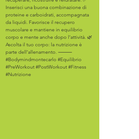
Inserisci una buona combinazione di 
proteine e carboidrati, accompagnata 
da liquidi. Favorisce il recupero 
muscolare e mantiene in equilibrio 
corpo e mente anche dopo l’attività. 🌿 
Ascolta il tuo corpo: la nutrizione è 
parte dell’allenamento. ⸻ 
#Bodymindmontecarlo
#Equilibrio
#PreWorkout
#PostWorkout
#Fitness
#Nutrizione