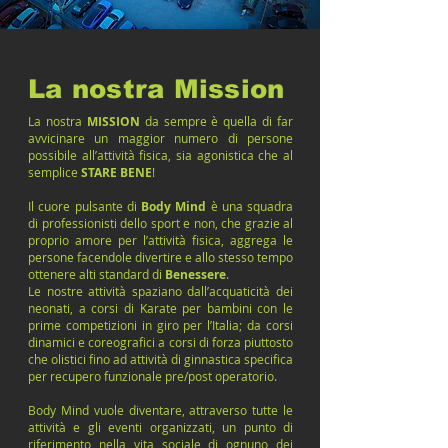
La nostra Mission
La nostra
MISSION
da sempre è quella di far
avvicinare un maggior numero di persone
possibile all’attività fisica, sia agonistica che al
semplice
STARE BENE
!
Il cuore pulsante di
Body Mind
è una squadra
di professionisti dello sport e non, che grazie al
proprio amore per l’attività fisica, aggrega le
persone facendole divertire e allo stesso tempo
ottenere alti standard di
Benessere
.
Le nostre attività spaziano dall’acquaticità dei
neonati, a corsi di Karate per bambini con le
prime competizioni in giro per l’Italia; da corsi
dinamici e coreografici a corsi di forza piuttosto
che olistici fino ad attività di ginnastica specifica
per recupero funzionale pre/post operatorio.
Body Mind vuole diventare, attraverso tutte le
attività e gli eventi organizzati, un punto di
riferimento nella vita sociale di ognuno dei