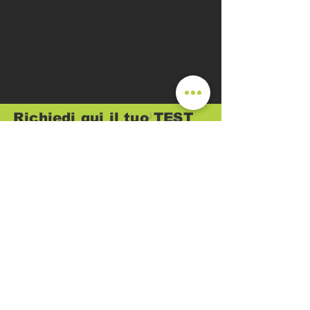
Richiedi qui il tuo TEST
Performance/Benessere
GRATUITO
Verrai ricontattato da un nostro operatore
Nome e Cognome
Email