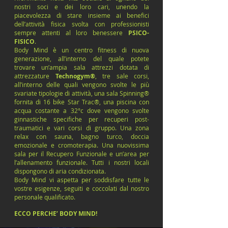
nostri soci e dei loro cari, unendo la
piacevolezza di stare insieme ai benefici
dell’attività fisica svolta con professionisti
sempre attenti al loro benessere
PSICO-
FISICO
.
Body Mind è un centro fitness di nuova
generazione, all’interno del quale potete
trovare un’ampia sala attrezzi dotata di
attrezzature
Technogym®
, tre sale corsi,
all’interno delle quali vengono svolte le più
svariate tipologie di attività, una sala Spinning®
fornita di 16 bike Star Trac®, una piscina con
acqua costante a 32°c dove vengono svolte
ginnastiche specifiche per recuperi post-
traumatici e vari corsi di gruppo. Una zona
relax con sauna, bagno turco, doccia
emozionale e cromoterapia. Una nuovissima
sala per il Recupero Funzionale e un’area per
l’allenamento funzionale. Tutti i nostri locali
dispongono di aria condizionata.
Body Mind vi aspetta per soddisfare tutte le
vostre esigenze, seguiti e coccolati dal nostro
personale qualificato.
ECCO PERCHE’ BODY MIND!