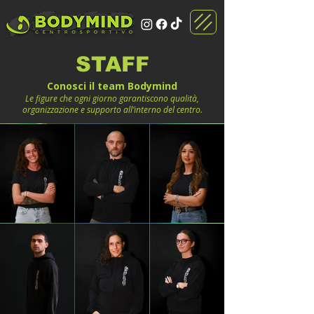
STAFF
Conosci il team Bodymind
Le figure che ogni giorno garantiscono qualità,
organizzazione e supporto all’interno del centro.