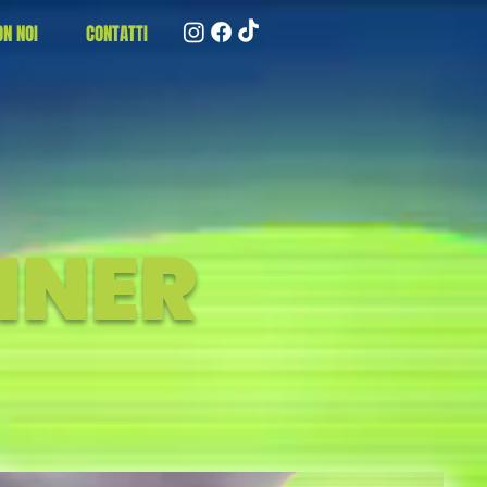
N NOI
CONTATTI
INER