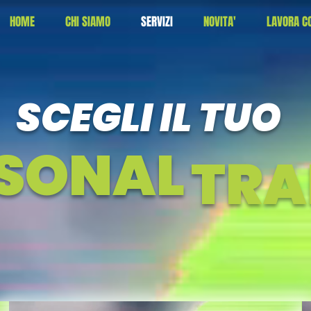
HOME
CHI SIAMO
SERVIZI
NOVITA'
LAVORA CO
SCEGLI IL TUO
SONAL
TRA