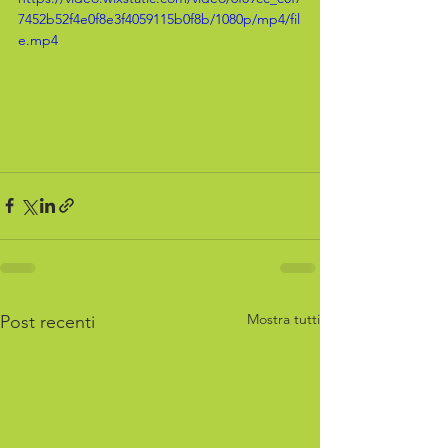
7452b52f4e0f8e3f4059115b0f8b/1080p/mp4/fil
e.mp4
Mostra tutti
Post recenti