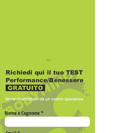
Richiedi qui il tuo TEST
Performance/Benessere
GRATUITO
Verrai ricontattato da un nostro operatore
L’estate che non
Il dolore non 
Nome e Cognome
finisce mai…
obiettivo.
continua da
BodyMind.