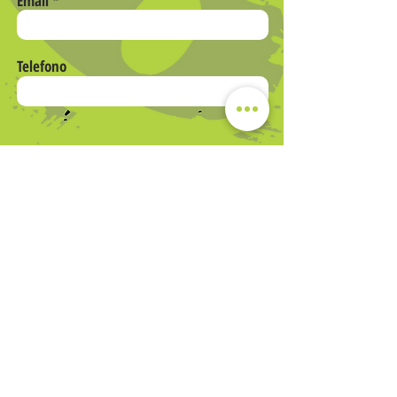
Email
Telefono
INVIA
Società Sportiva Dilettantistica a responsabilità limitata
Via Romana 205
loc. Gossi 55015 Montecarlo (LU)
☎ Tel.:
0583278656
– Fax:
0583278405
Mail:
info@body-mind.it
Capitale Sociale Euro 30.000,00 i.v.
N Rea: 184363
Registro Imprese di Lucca n
01952310462
P.IVA e C.F.
01952310462