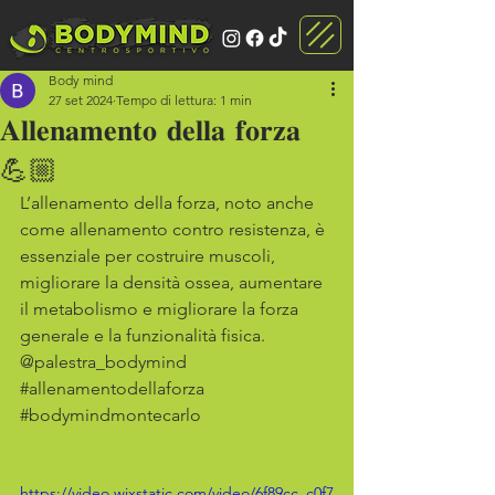
Body mind
27 set 2024
Tempo di lettura: 1 min
𝐀𝐥𝐥𝐞𝐧𝐚𝐦𝐞𝐧𝐭𝐨 𝐝𝐞𝐥𝐥𝐚 𝐟𝐨𝐫𝐳𝐚
💪🏼
L’allenamento della forza, noto anche 
come allenamento contro resistenza, è 
essenziale per costruire muscoli, 
migliorare la densità ossea, aumentare 
il metabolismo e migliorare la forza 
generale e la funzionalità fisica. 
@palestra_bodymind 
#allenamentodellaforza
#bodymindmontecarlo
https://video.wixstatic.com/video/6f89cc_c0f7