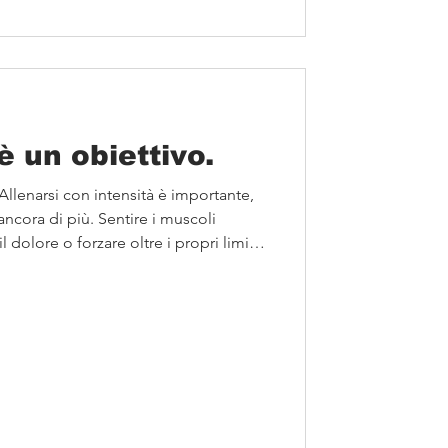
è un obiettivo.
 Allenarsi con intensità è importante,
ancora di più. Sentire i muscoli
 dolore o forzare oltre i propri limiti,
essi e aumentare il rischio di infortuni.
scere il proprio corpo, eseguire gli
a e rispettare i giusti tempi di
? Non inseguire il dolore. Insegui i