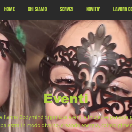
HOME
CHI SIAMO
SERVIZI
NOVITA'
LAVORA CO
Eventi
 l’anno Bodymind organizza eventi e iniziative pensate p
a palestra in modo diverso, creando energia, coinvolgimen