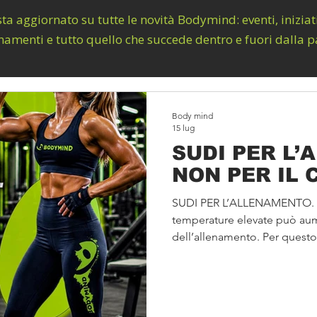
ta aggiornato su tutte le novità Bodymind: eventi, iniziat
amenti e tutto quello che succede dentro e fuori dalla p
Body mind
15 lug
SUDI PER L’
NON PER IL 
SUDI PER L’ALLENAMENTO. N
temperature elevate può aumen
dell’allenamento. Per quest
climatizzato, idratarsi regola
Da BodyMind Montecarlo ti all
per offrirti il massimo comfo
BodyMind Montecarlo 📞 058