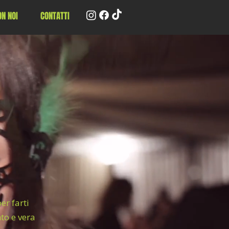
N NOI
CONTATTI
er farti
to e vera