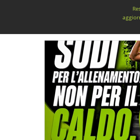
Res
aggiorn