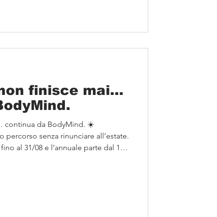
it #bodymindmontecarlo
 non finisce mai…
BodyMind.
i… continua da BodyMind. ☀️
o percorso senza rinunciare all’estate.
 fino al 31/08 e l’annuale parte dal 1º
ttivo sia rimetterti in forma, ritrovare
icare più tempo a te stesso, questo
iare. ✅ 12 mesi di allenamento ✅
mo valida fino al 31 luglio Ti
tro