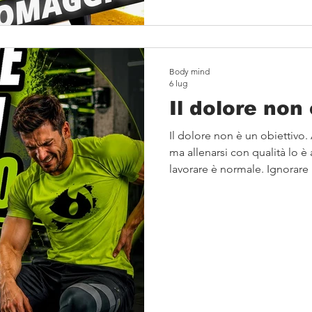
Body mind
6 lug
Il dolore non 
Il dolore non è un obiettivo.
ma allenarsi con qualità lo è 
lavorare è normale. Ignorare il
invece, può rallentare i progr
Allenarsi bene significa cono
esercizi con la tecnica corrett
recupero. Il nostro consiglio
progressi