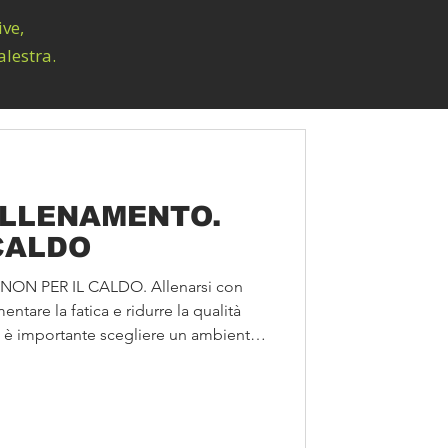
ive,
alestra.
ALLENAMENTO.
CALDO
ON PER IL CALDO. Allenarsi con
tare la fatica e ridurre la qualità
o è importante scegliere un ambiente
rmente e ascoltare il proprio corpo.
eni in sale climatizzate, progettate
rt anche nelle giornate più calde. 📍
3/278656 📧