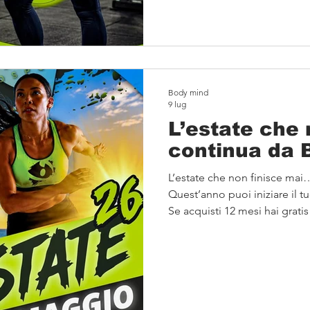
info@bodymindmontecarlo.
Body mind
9 lug
L’estate che
continua da 
L’estate che non finisce ma
Quest’anno puoi iniziare il tu
Se acquisti 12 mesi hai gratis
settembre!! 💥 Che il tuo obie
energia o semplicemente ded
è il momento giusto per iniz
Estate 2026 in omaggio 📅 Pro
aspettiamo al BodyMind Cen