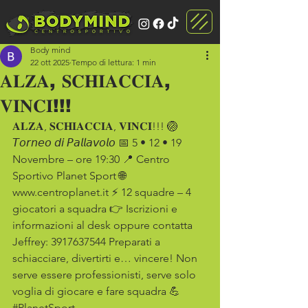
Body mind
22 ott 2025
Tempo di lettura: 1 min
𝐀𝐋𝐙𝐀, 𝐒𝐂𝐇𝐈𝐀𝐂𝐂𝐈𝐀,
𝐕𝐈𝐍𝐂𝐈!!!
𝐀𝐋𝐙𝐀, 𝐒𝐂𝐇𝐈𝐀𝐂𝐂𝐈𝐀, 𝐕𝐈𝐍𝐂𝐈!!! 🏐 
𝘛𝘰𝘳𝘯𝘦𝘰 𝘥𝘪 𝘗𝘢𝘭𝘭𝘢𝘷𝘰𝘭𝘰 📅 5 • 12 • 19 
Novembre – ore 19:30 📍 Centro 
Sportivo Planet Sport 🌐 
www.centroplanet.it ⚡️ 12 squadre – 4 
giocatori a squadra 👉 Iscrizioni e 
informazioni al desk oppure contatta 
Jeffrey: 3917637544 Preparati a 
schiacciare, divertirti e… vincere! Non 
serve essere professionisti, serve solo 
voglia di giocare e fare squadra 💪 
#PlanetSport