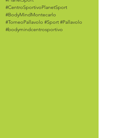
#CentroSportivoPlanetSport
#BodyMindMontecarlo
#TorneoPallavolo
#Sport
#Pallavolo
#bodymindcentrosportivo