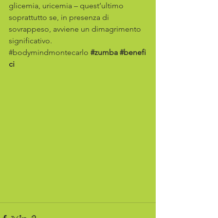
glicemia, uricemia – quest’ultimo 
soprattutto se, in presenza di 
sovrappeso, avviene un dimagrimento 
significativo.
#bodymindmontecarlo
#zumba
#benefi
ci