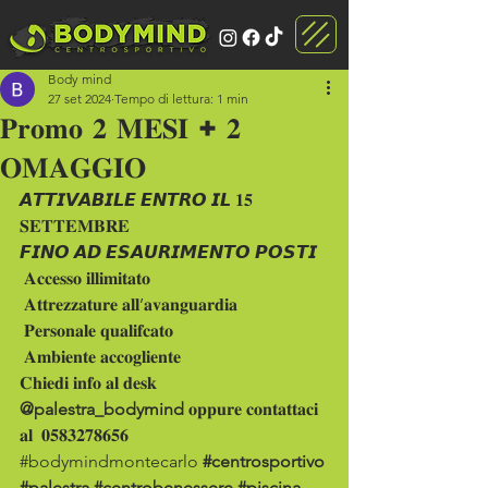
Body mind
27 set 2024
Tempo di lettura: 1 min
𝐏𝐫𝐨𝐦𝐨 𝟐 𝐌𝐄𝐒𝐈 + 𝟐
𝐎𝐌𝐀𝐆𝐆𝐈𝐎
𝘼𝙏𝙏𝙄𝙑𝘼𝘽𝙄𝙇𝙀 𝙀𝙉𝙏𝙍𝙊 𝙄𝙇 𝟏𝟓 
𝐒𝐄𝐓𝐓𝐄𝐌𝐁𝐑𝐄
𝙁𝙄𝙉𝙊 𝘼𝘿 𝙀𝙎𝘼𝙐𝙍𝙄𝙈𝙀𝙉𝙏𝙊 𝙋𝙊𝙎𝙏𝙄
 𝐀𝐜𝐜𝐞𝐬𝐬𝐨 𝐢𝐥𝐥𝐢𝐦𝐢𝐭𝐚𝐭𝐨
 𝐀𝐭𝐭𝐫𝐞𝐳𝐳𝐚𝐭𝐮𝐫𝐞 𝐚𝐥𝐥’𝐚𝐯𝐚𝐧𝐠𝐮𝐚𝐫𝐝𝐢𝐚
 𝐏𝐞𝐫𝐬𝐨𝐧𝐚𝐥𝐞 𝐪𝐮𝐚𝐥𝐢𝐟𝐜𝐚𝐭𝐨
 𝐀𝐦𝐛𝐢𝐞𝐧𝐭𝐞 𝐚𝐜𝐜𝐨𝐠𝐥𝐢𝐞𝐧𝐭𝐞
𝐂𝐡𝐢𝐞𝐝𝐢 𝐢𝐧𝐟𝐨 𝐚𝐥 𝐝𝐞𝐬𝐤 
@palestra_bodymind
 𝐨𝐩𝐩𝐮𝐫𝐞 𝐜𝐨𝐧𝐭𝐚𝐭𝐭𝐚𝐜𝐢 
𝐚𝐥  𝟎𝟓𝟖𝟑𝟐𝟕𝟖𝟔𝟓𝟔
#bodymindmontecarlo
#centrosportivo
#palestra
#centrobenessere
#piscina