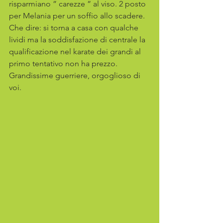
risparmiano ” carezze ” al viso. 2 posto 
per Melania per un soffio allo scadere. 
Che dire: si torna a casa con qualche 
lividi ma la soddisfazione di centrale la 
qualificazione nel karate dei grandi al 
primo tentativo non ha prezzo. 
Grandissime guerriere, orgoglioso di 
voi.