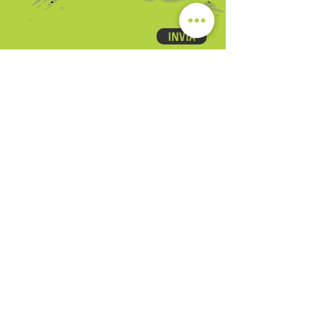
INVIA
Società Sportiva Dilettantistica a responsabilità limitata
Via Romana 205
loc. Gossi 55015 Montecarlo (LU)
☎ Tel.:
0583278656
– Fax:
0583278405
Mail:
info@body-mind.it
Capitale Sociale Euro 30.000,00 i.v.
N Rea: 184363
Registro Imprese di Lucca n
01952310462
P.IVA e C.F.
01952310462
Il responsabile contro abusi, violenze e discriminazioni della Bodymind S.S.D. A R.L.
è Mattonai Luca. Per segnalazioni di abusi o condizioni di pericolo potete
safeguarding.segnalazioni@gmail.com
contattarlo al
seguente indirizzo:
INFO LEGALI