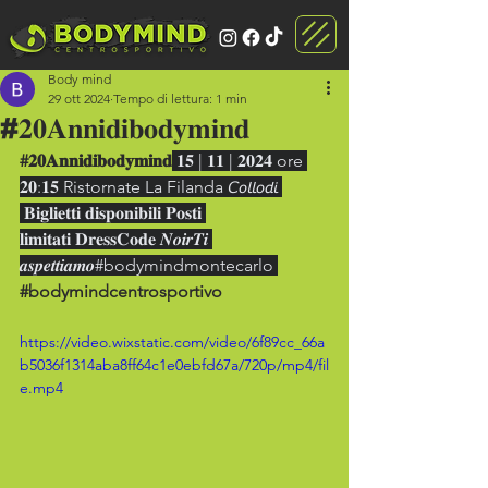
Body mind
29 ott 2024
Tempo di lettura: 1 min
#𝟐𝟎𝐀𝐧𝐧𝐢𝐝𝐢𝐛𝐨𝐝𝐲𝐦𝐢𝐧𝐝
#𝟐𝟎𝐀𝐧𝐧𝐢𝐝𝐢𝐛𝐨𝐝𝐲𝐦𝐢𝐧𝐝
 𝟏𝟓 | 𝟏𝟏 | 𝟐𝟎𝟐𝟒 ore 
𝟐𝟎:𝟏𝟓 Ristornate La Filanda 𝘊𝘰𝘭𝘭𝘰𝘥𝘪 
 𝐁𝐢𝐠𝐥𝐢𝐞𝐭𝐭𝐢 𝐝𝐢𝐬𝐩𝐨𝐧𝐢𝐛𝐢𝐥𝐢 𝐏𝐨𝐬𝐭𝐢 
𝐥𝐢𝐦𝐢𝐭𝐚𝐭𝐢 𝐃𝐫𝐞𝐬𝐬𝐂𝐨𝐝𝐞 𝑵𝒐𝒊𝒓𝑻𝒊 
𝒂𝒔𝒑𝒆𝒕𝒕𝒊𝒂𝒎𝒐#bodymindmontecarlo 
#bodymindcentrosportivo
https://video.wixstatic.com/video/6f89cc_66a
b5036f1314aba8ff64c1e0ebfd67a/720p/mp4/fil
e.mp4