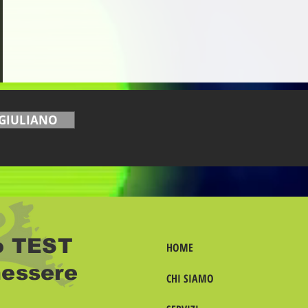
GIULIANO
uo TEST
HOME
essere
CHI SIAMO