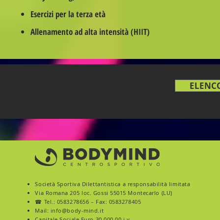
Esercizi per la terza età
Allenamento ad alta intensità (HIIT)
ELENC
Società Sportiva Dilettantistica a responsabilità limitata
Via Romana 205
loc. Gossi 55015 Montecarlo (LU)
☎ Tel.:
0583278656
– Fax: 0583278405
Mail:
info@body-mind.it
Capitale Sociale Euro 30.000,00 i.v.