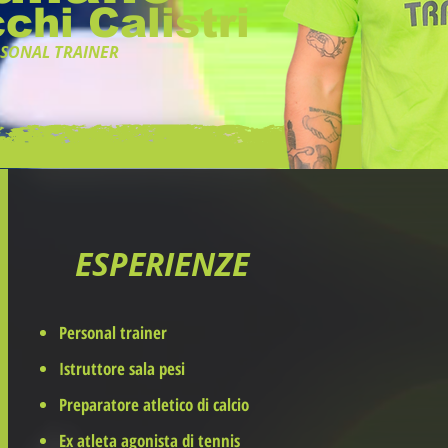
chi Calistri
SONAL TRAINER
ESPERIENZE
Personal trainer
Istruttore sala pesi
Preparatore atletico di calcio
Ex atleta agonista di tennis