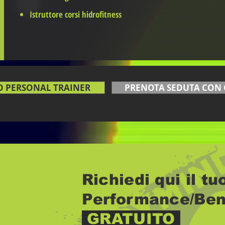
Istruttore corsi hidrofitness
O PERSONAL TRAINER
PRENOTA SEDUTA CON 
Richiedi qui il t
Performance/Ben
GRATUITO