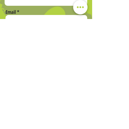
BodyMind.
Email
Telefono
INVIA
Società Sportiva Dilettantistica a responsabilità limitata
Via Romana 205
loc. Gossi 55015 Montecarlo (LU)
☎ Tel.:
0583278656
– Fax:
0583278405
Mail:
info@body-mind.it
Capitale Sociale Euro 30.000,00 i.v.
N Rea: 184363
Registro Imprese di Lucca n
01952310462
P.IVA e C.F.
01952310462