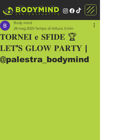
Body mind
28 mag 2025
Tempo di lettura: 0 min
𝐓𝐎𝐑𝐍𝐄𝐈 𝐞 𝐒𝐅𝐈𝐃𝐄 🏆
𝐋𝐄𝐓'𝐒 𝐆𝐋𝐎𝐖 𝐏𝐀𝐑𝐓𝐘 |
@palestra_bodymind