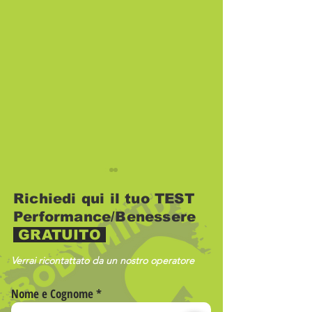
Richiedi qui il tuo TEST
Performance/Benessere
GRATUITO
Verrai ricontattato da un nostro operatore
L’estate che non
Il dolore non 
Nome e Cognome
finisce mai…
obiettivo.
continua da