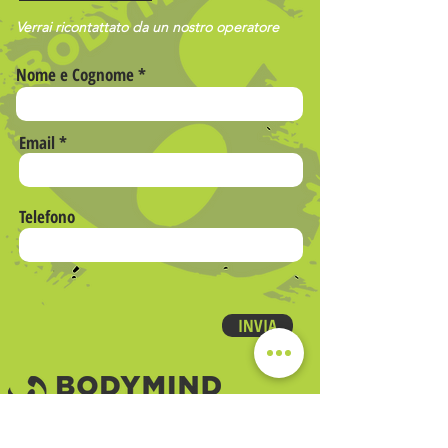
Verrai ricontattato da un nostro operatore
Nome e Cognome
Email
Telefono
INVIA
Società Sportiva Dilettantistica a responsabilità limitata
Via Romana 205
loc. Gossi 55015 Montecarlo (LU)