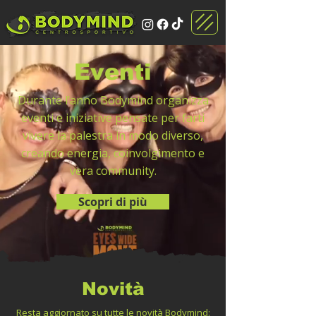
Eventi
Durante l’anno Bodymind organizza
eventi e iniziative pensate per farti
vivere la palestra in modo diverso,
creando energia, coinvolgimento e
vera community.
Scopri di più
Novità
Resta aggiornato su tutte le novità Bodymind: