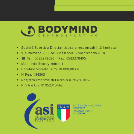
Società Sportiva Dilettantistica a responsabilità limitata
Via Romana 205
loc. Gossi 55015 Montecarlo (LU)
☎ Tel.:
0583278656
– Fax: 0583278405
SUDI PER
Mail:
info@body-mind.it
Capitale Sociale Euro 30.000,00 i.v.
L’ALLENAMENTO. NON
N Rea: 184363
PER IL CALDO
Registro Imprese di Lucca n 01952310462
P.IVA e C.F. 01952310462