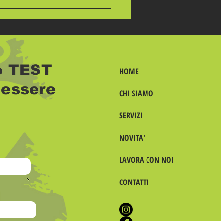
uo TEST
HOME
essere
CHI SIAMO
olore non è un
SERVIZI
ttivo.
NOVITA'
LAVORA CON NOI
CONTATTI