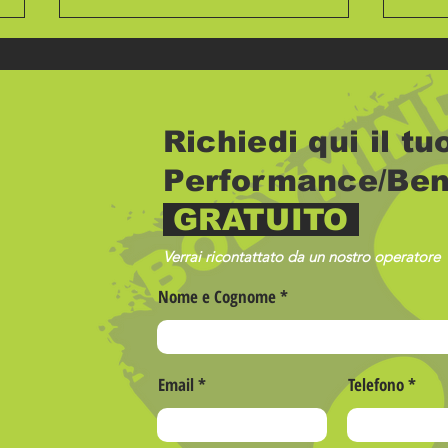
Richiedi qui il t
Performance/Ben
GRATUITO
L’estate che non finisce
Il d
mai… continua da
obie
BodyMind.
Verrai ricontattato da un nostro operatore
Nome e Cognome
Email
Telefono