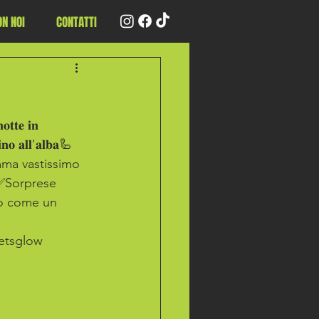
N NOI
CONTATTI
𝐭𝐞 𝐢𝐧 
𝐧𝐨 𝐚𝐥𝐥'𝐚𝐥𝐛𝐚🦾 
mma vastissimo 
 ✅Sorprese 
to come un 
letsglow