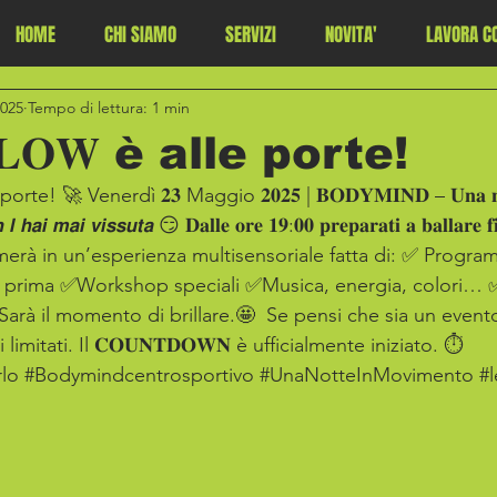
HOME
CHI SIAMO
SERVIZI
NOVITA'
LAVORA CO
025
Tempo di lettura: 1 min
 𝐆𝐋𝐎𝐖 è alle porte!
porte! 🚀 Venerdì 𝟐𝟑 Maggio 𝟐𝟎𝟐𝟓 | 𝐁𝐎𝐃𝐘𝐌𝐈𝐍𝐃 – 𝐔𝐧𝐚 𝐧𝐨𝐭
 𝙝𝙖𝙞 𝙢𝙖𝙞 𝙫𝙞𝙨𝙨𝙪𝙩𝙖 😏 𝐃𝐚𝐥𝐥𝐞 𝐨𝐫𝐞 𝟏𝟗:𝟎𝟎 𝐩𝐫𝐞𝐩𝐚𝐫𝐚𝐭𝐢 𝐚 𝐛𝐚𝐥𝐥𝐚𝐫𝐞 𝐟
rmerà in un’esperienza multisensoriale fatta di: ✅ Progra
ate prima ✅Workshop speciali ✅Musica, energia, colori…
 Sarà il momento di brillare.🤩  Se pensi che sia un even
limitati. Il 𝐂𝐎𝐔𝐍𝐓𝐃𝐎𝐖𝐍 è ufficialmente iniziato. ⏱️  
lo
#Bodymindcentrosportivo
#UnaNotteInMovimento
#