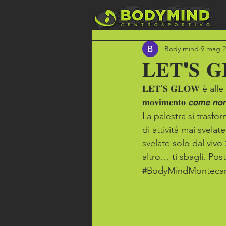
Body mind
9 mag 2
𝐋𝐄𝐓'𝐒
𝐋𝐄𝐓'𝐒 𝐆𝐋𝐎𝐖 è alle 
𝐦𝐨𝐯𝐢𝐦𝐞𝐧𝐭𝐨 𝙘𝙤𝙢𝙚 𝙣𝙤𝙣 𝙡
La palestra si trasfo
di attività mai svel
svelate solo dal vivo
altro… ti sbagli. Posti 
#BodyMindMontecar